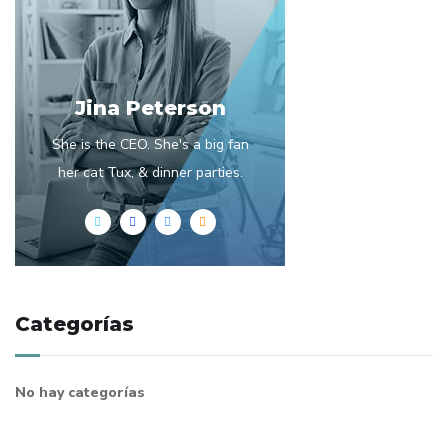
Jina Peterson
She is the CEO. She's a big fan
her cat Tux, & dinner parties.
Categorías
No hay categorías