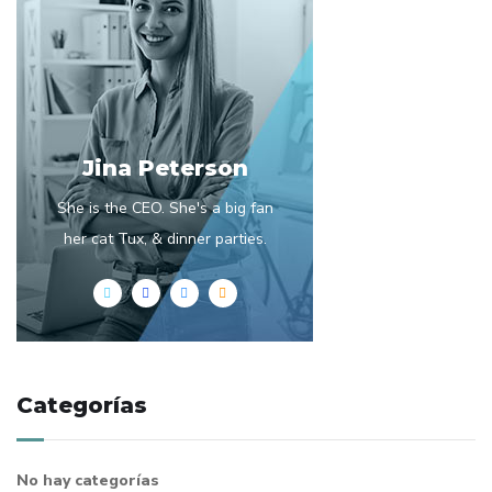
Jina Peterson
She is the CEO. She's a big fan
her cat Tux, & dinner parties.
Categorías
No hay categorías