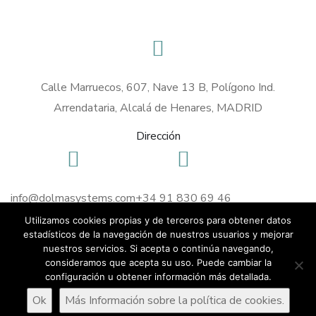
Calle Marruecos, 607, Nave 13 B, Polígono Ind.
Arrendataria, Alcalá de Henares, MADRID
Dirección
info@dolmasystems.com
+34 91 830 69 46
Utilizamos cookies propias y de terceros para obtener datos
Email
Teléfono
estadísticos de la navegación de nuestros usuarios y mejorar
Aviso Legal
|
Política de cookies
nuestros servicios. Si acepta o continúa navegando,
consideramos que acepta su uso. Puede cambiar la
configuración u obtener información más detallada.
Copyright © 2020 Dolma Systems
Ok
Más Información sobre la política de cookies.