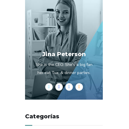
Jina Peterson
She is the CEO. She's a big fan
her cat Tux, & dinner parties.
Categorías